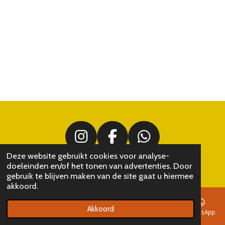
I
F
W
Deze website gebruikt cookies voor analyse-
n
a
h
© 2022 eight
doeleinden en/of het tonen van advertenties. Door
s
c
a
gebruik te blijven maken van de site gaat u hiermee
akkoord.
t
e
t
a
b
s
Akkoord
E-mailadres
Telefoonnummer
Kaart
Instagram
WhatsApp
g
o
A