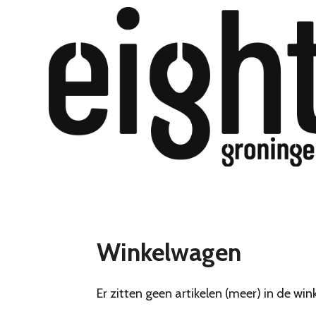
Ga
direct
naar
de
hoofdinhoud
Winkelwagen
Er zitten geen artikelen (meer) in de wi