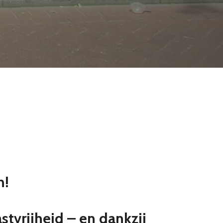
n!
astvrijheid – en dankzij